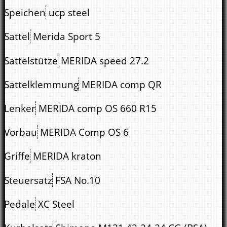
Speichen
ucp steel
Sattel
Merida Sport 5
Sattelstütze
MERIDA speed 27.2
Sattelklemmung
MERIDA comp QR
Lenker
MERIDA comp OS 660 R15
Vorbau
MERIDA Comp OS 6
Griffe
MERIDA kraton
Steuersatz
FSA No.10
Pedale
XC Steel