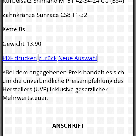
Kurbelsatz
Shimano M131 42-34-24 CG (BSA)
Zahnkränze
Sunrace CS8 11-32
Kette
8s
Gewicht
13.90
PDF drucken
zurück
Neue Auswahl
*Bei dem angegebenen Preis handelt es sich
um die unverbindliche Preisempfehlung des
Herstellers (UVP) inklusive gesetzlicher
Mehrwertsteuer.
ANSCHRIFT