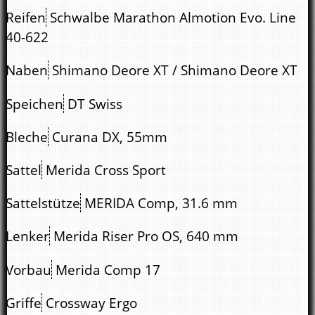
Reifen
Schwalbe Marathon Almotion Evo. Line
40-622
Naben
Shimano Deore XT / Shimano Deore XT
Speichen
DT Swiss
Bleche
Curana DX, 55mm
Sattel
Merida Cross Sport
Sattelstütze
MERIDA Comp, 31.6 mm
Lenker
Merida Riser Pro OS, 640 mm
Vorbau
Merida Comp 17
Griffe
Crossway Ergo