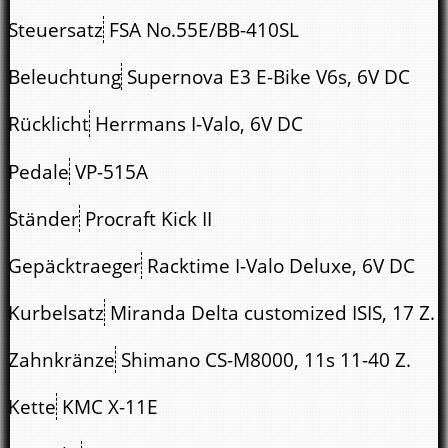
Steuersatz
FSA No.55E/BB-410SL
Beleuchtung
Supernova E3 E-Bike V6s, 6V DC
Rücklicht
Herrmans I-Valo, 6V DC
Pedale
VP-515A
Ständer
Procraft Kick II
Gepäcktraeger
Racktime I-Valo Deluxe, 6V DC
Kurbelsatz
Miranda Delta customized ISIS, 17 Z.
Zahnkränze
Shimano CS-M8000, 11s 11-40 Z.
Kette
KMC X-11E