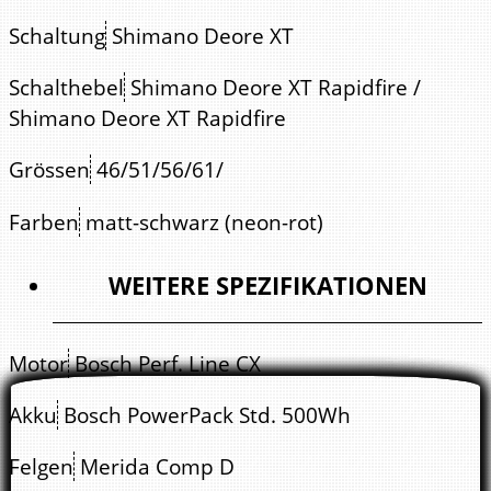
Schaltung
Shimano Deore XT
Schalthebel
Shimano Deore XT Rapidfire /
Shimano Deore XT Rapidfire
Grössen
46/51/56/61/
Farben
matt-schwarz (neon-rot)
WEITERE SPEZIFIKATIONEN
Motor
Bosch Perf. Line CX
Akku
Bosch PowerPack Std. 500Wh
Felgen
Merida Comp D