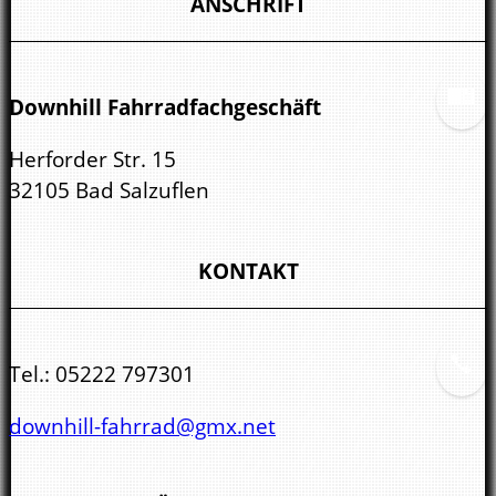
ANSCHRIFT
Downhill Fahrradfachgeschäft
Herforder Str. 15
32105 Bad Salzuflen
KONTAKT
Tel.:
05222 797301
downhill-fahrrad@gmx.net