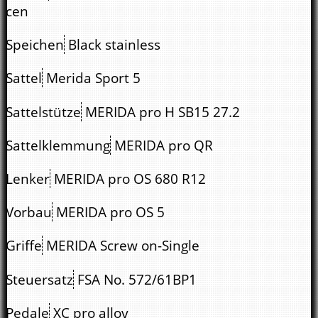
cen
Speichen
Black stainless
Sattel
Merida Sport 5
Sattelstütze
MERIDA pro H SB15 27.2
Sattelklemmung
MERIDA pro QR
Lenker
MERIDA pro OS 680 R12
Vorbau
MERIDA pro OS 5
Griffe
MERIDA Screw on-Single
Steuersatz
FSA No. 572/61BP1
Pedale
XC pro alloy