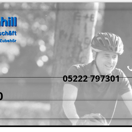
05222 797301
0