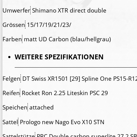
Umwerfer
Shimano XTR direct double
Grössen
15/17/19/21/23/
Farben
matt UD Carbon (blau/hellgrau)
WEITERE SPEZIFIKATIONEN
Felgen
DT Swiss XR1501 [29] Spline One PS15-R1
Reifen
Rocket Ron 2.25 Liteskin PSC 29
Speichen
attached
Sattel
Prologo new Nago Evo X10 STN
Sattelstütze
PRC Double carbon superlite 27.2 S