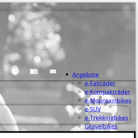
Angebote
e-Falträder
e-Kompakträder
e-Mountainbikes
e-SUV
e-Trekkingbikes
Gravelbikes
Mountainbikes