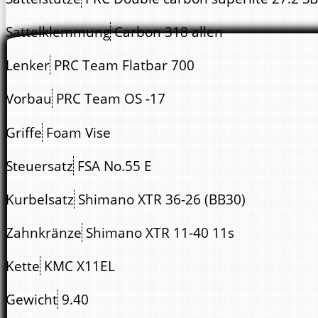
Sattelklemmung
Carbon 318 allen
Lenker
PRC Team Flatbar 700
Vorbau
PRC Team OS -17
Griffe
Foam Vise
Steuersatz
FSA No.55 E
Kurbelsatz
Shimano XTR 36-26 (BB30)
Zahnkränze
Shimano XTR 11-40 11s
Kette
KMC X11EL
Gewicht
9.40