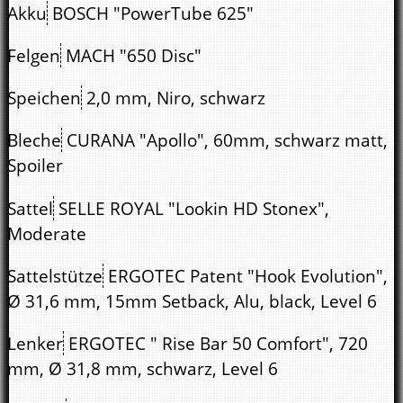
Akku
BOSCH "PowerTube 625"
Felgen
MACH "650 Disc"
Speichen
2,0 mm, Niro, schwarz
Bleche
CURANA "Apollo", 60mm, schwarz matt,
Spoiler
Sattel
SELLE ROYAL "Lookin HD Stonex",
Moderate
Sattelstütze
ERGOTEC Patent "Hook Evolution",
Ø 31,6 mm, 15mm Setback, Alu, black, Level 6
Lenker
ERGOTEC " Rise Bar 50 Comfort", 720
mm, Ø 31,8 mm, schwarz, Level 6