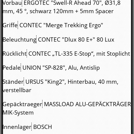
Vorbau
ERGOTEC "Swell-R Ahead 70", Ø31,8
mm, 45 °, schwarz 120mm + 5mm Spacer
Griffe
CONTEC "Merge Trekking Ergo"
Beleuchtung
CONTEC "Dlux 80 E+" 80 Lux
Rücklicht
CONTEC „TL-335 E-Stop“, mit Stoplicht
Pedale
UNION "SP-828", Alu, Antislip
Ständer
URSUS "King2", Hinterbau, 40 mm,
verstellbar
Gepäcktraeger
MASSLOAD ALU-GEPÄCKTRÄGER
MIK-System
Innenlager
BOSCH