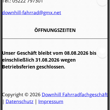
Tel.:
05222 797301
downhill-fahrrad@gmx.net
ÖFFNUNGSZEITEN
Unser Geschäft bleibt vom 08.08.2026 bis
einschließlich 31.08.2026 wegen
Betriebsferien geschlossen.
Öffnungszeiten
Copyright © 2026
Downhill Fahrradfachgeschäft
|
Datenschutz
|
Impressum
Di-Fr 10 - 13 Uhr und 14 - 18 Uhr