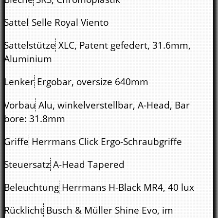
Sattel
Selle Royal Viento
Sattelstütze
XLC, Patent gefedert, 31.6mm,
Aluminium
Lenker
Ergobar, oversize 640mm
Vorbau
Alu, winkelverstellbar, A-Head, Bar
bore: 31.8mm
Griffe
Herrmans Click Ergo-Schraubgriffe
Steuersatz
A-Head Tapered
Beleuchtung
Herrmans H-Black MR4, 40 lux
Rücklicht
Busch & Müller Shine Evo, im