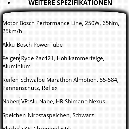
WEITERE SPEZIFIKATIONEN
Motor
Bosch Performance Line, 250W, 65Nm,
25km/h
Akku
Bosch PowerTube
Felgen
Ryde Zac421, Hohlkammerfelge,
Aluminium
Reifen
Schwalbe Marathon Almotion, 55-584,
Pannenschutz, Reflex
Naben
VR:Alu Nabe, HR:Shimano Nexus
Speichen
Nirostaspeichen, Schwarz
Bleche
SKS, Chromoplastik