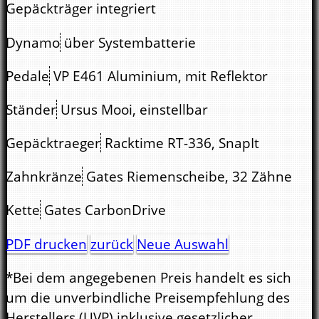
Gepäckträger integriert
Dynamo
über Systembatterie
Pedale
VP E461 Aluminium, mit Reflektor
Ständer
Ursus Mooi, einstellbar
Gepäcktraeger
Racktime RT-336, SnapIt
Zahnkränze
Gates Riemenscheibe, 32 Zähne
Kette
Gates CarbonDrive
PDF drucken
zurück
Neue Auswahl
*Bei dem angegebenen Preis handelt es sich
um die unverbindliche Preisempfehlung des
Herstellers (UVP) inklusive gesetzlicher