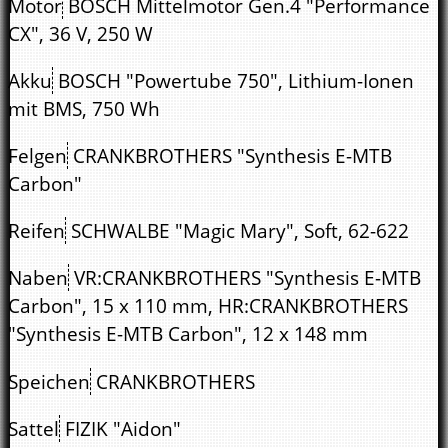
Motor
BOSCH Mittelmotor Gen.4 "Performance
CX", 36 V, 250 W
Akku
BOSCH "Powertube 750", Lithium-Ionen
mit BMS, 750 Wh
Felgen
CRANKBROTHERS "Synthesis E-MTB
Carbon"
Reifen
SCHWALBE "Magic Mary", Soft, 62-622
Naben
VR:CRANKBROTHERS "Synthesis E-MTB
Carbon", 15 x 110 mm, HR:CRANKBROTHERS
"Synthesis E-MTB Carbon", 12 x 148 mm
Speichen
CRANKBROTHERS
Sattel
FIZIK "Aidon"