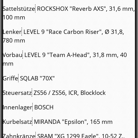
Sattelstütze
ROCKSHOX "Reverb AXS", 31,6 mm,
100 mm
Lenker
LEVEL 9 "Race Carbon Riser", Ø 31,8,
780 mm
Vorbau
LEVEL 9 "Team A-Head", 31,8 mm, 40
mm
Griffe
SQLAB "70X"
Steuersatz
ZS56 / ZS56, ICR, Blocklock
Innenlager
BOSCH
Kurbelsatz
MIRANDA "Epsilon", 165 mm
Zahnkränze
SRAM "XG 1299 Eagle", 10-52 Z.,