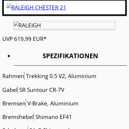
UVP
619,
99
EUR*
SPEZIFIKATIONEN
Rahmen
Trekking 0.5 V2, Aluminium
Gabel
SR Suntour CR-7V
Bremsen
V-Brake, Aluminium
Bremshebel
Shimano EF41