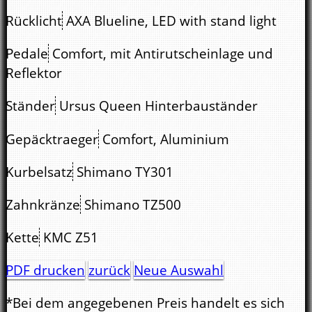
Rücklicht
AXA Blueline, LED with stand light
Pedale
Comfort, mit Antirutscheinlage und
Reflektor
Ständer
Ursus Queen Hinterbauständer
Gepäcktraeger
Comfort, Aluminium
Kurbelsatz
Shimano TY301
Zahnkränze
Shimano TZ500
Kette
KMC Z51
PDF drucken
zurück
Neue Auswahl
*Bei dem angegebenen Preis handelt es sich