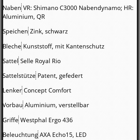
Naben
VR: Shimano C3000 Nabendynamo; HR:
Aluminium, QR
Speichen
Zink, schwarz
Bleche
Kunststoff, mit Kantenschutz
Sattel
Selle Royal Rio
Sattelstütze
Patent, gefedert
Lenker
Concept Comfort
Vorbau
Aluminium, verstellbar
Griffe
Westphal Ergo 436
Beleuchtung
AXA Echo15, LED