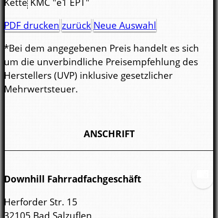
Kette
KMC "e1 EPT"
PDF drucken
zurück
Neue Auswahl
*Bei dem angegebenen Preis handelt es sich
um die unverbindliche Preisempfehlung des
Herstellers (UVP) inklusive gesetzlicher
Mehrwertsteuer.
ANSCHRIFT
Downhill Fahrradfachgeschäft
Herforder Str. 15
32105 Bad Salzuflen