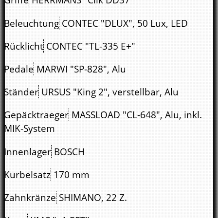
Beleuchtung
CONTEC "DLUX", 50 Lux, LED
Rücklicht
CONTEC "TL-335 E+"
Pedale
MARWI "SP-828", Alu
Ständer
URSUS "King 2", verstellbar, Alu
Gepäcktraeger
MASSLOAD "CL-648", Alu, inkl.
MIK-System
Innenlager
BOSCH
Kurbelsatz
170 mm
Zahnkränze
SHIMANO, 22 Z.