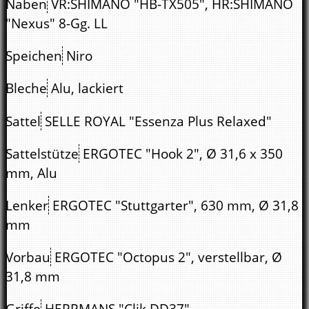
Naben
VR:SHIMANO "HB-TX505", HR:SHIMANO
"Nexus" 8-Gg. LL
Speichen
Niro
Bleche
Alu, lackiert
Sattel
SELLE ROYAL "Essenza Plus Relaxed"
Sattelstütze
ERGOTEC "Hook 2", Ø 31,6 x 350
mm, Alu
Lenker
ERGOTEC "Stuttgarter", 630 mm, Ø 31,8
mm
Vorbau
ERGOTEC "Octopus 2", verstellbar, Ø
31,8 mm
Griffe
HERRMANS "Clik DD37"